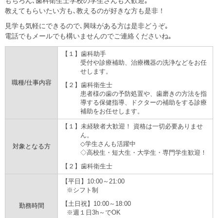
もちろん､歯科衛生士学校の学生さんも大歓迎｡
教えてもらいたい方も､教えるのが好きな方も是非！
見学も気軽にできるので､興味がある方は是非どうぞ｡
電話でもメールでも構いませんのでご連絡くださいね｡
【１】歯科助手
受付や診療補助、治療機器の洗浄などをお任
せします。
職種/仕事内容
【２】歯科衛生士
患者様の歯の予防処置や、歯磨きの方法を指
導する保健指導、ドクターの補助をする診療
補助をお任せします。
【１】未経験者大歓迎！ 資格は一切必要ありませ
ん。
◇学生さんも活躍中
対象となる方
◇高校生・短大生・大学生・専門学生歓迎！
【２】歯科衛生士
【平日】10:00～21:00
※シフト制
【土日祝】10:00～18:00
勤務時間
※週１日3h～でOK