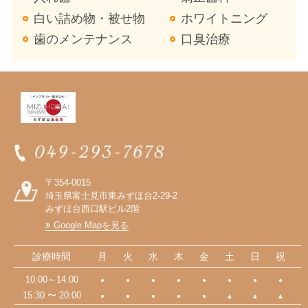
白い詰め物・被せ物
ホワイトニング
歯のメンテナンス
口臭治療
〒354-0015
埼玉県富士見市東みずほ台2-29-2
みずほ台西口駅ビル2階
Google Mapを見る
診療時間
月
火
水
木
金
土
日
祝
10:00～14:00
●
●
●
●
●
●
●
●
15:30 〜 20:00
●
●
●
●
●
▲
▲
▲