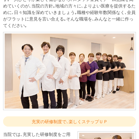
めていくのが､当院の方針｡地域の方々に､よりよい医療を提供するた
めに､日々知識を深めていきましょう｡職種や経験年数関係なく､全員
がフラットに意見を言い合える｡そんな職場を､みんなと一緒に作っ
てください｡
充実の研修制度で､楽しくステップＵＰ
当院では､充実した研修制度をご用