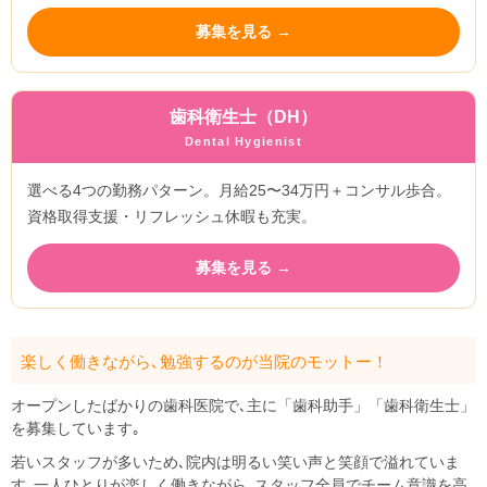
募集を見る →
歯科衛生士（DH）
Dental Hygienist
選べる4つの勤務パターン。月給25〜34万円＋コンサル歩合。
資格取得支援・リフレッシュ休暇も充実。
募集を見る →
楽しく働きながら､勉強するのが当院のモットー！
オープンしたばかりの歯科医院で､主に「歯科助手」「歯科衛生士」
を募集しています｡
若いスタッフが多いため､院内は明るい笑い声と笑顔で溢れていま
す｡一人ひとりが楽しく働きながら､スタッフ全員でチーム意識を高